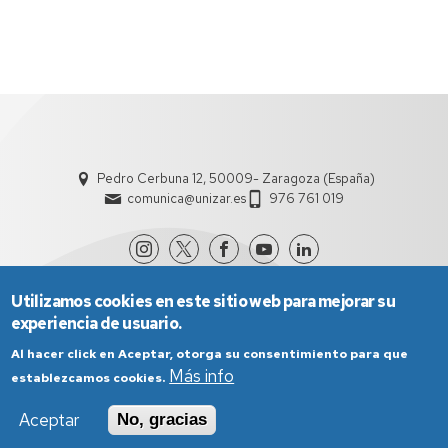
Pedro Cerbuna 12, 50009- Zaragoza (España)
comunica@unizar.es
976 761 019
Utilizamos cookies en este sitio web para mejorar su
experiencia de usuario.
Al hacer click en Aceptar, otorga su consentimiento para que
Más info
establezcamos cookies.
Aviso Legal
Condiciones generales de uso
Aceptar
No, gracias
Política de Privacidad
Política de Cookies