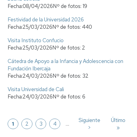
Fecha:
08/04/2026
Nº de fotos:
19
Festividad de la Universidad 2026
Fecha:
25/03/2026
Nº de fotos:
440
Visita Instituto Confucio
Fecha:
25/03/2026
Nº de fotos:
2
Cátedra de Apoyo a la Infancia y Adolescencia con
Fundación Ibercaja
Fecha:
24/03/2026
Nº de fotos:
32
Visita Universidad de Cali
Fecha:
24/03/2026
Nº de fotos:
6
Paginación
Siguiente
Siguiente
Última
Último
Página
1
Página
2
Página
3
Página
4
…
página
>
página
»