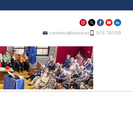
comunica@unizar.es
976 761 019